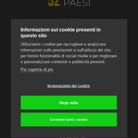
52
PAESI
4.900
Informazioni sui cookie presenti in
questo sito
TONNELLATE DI LAMIERA METALLO /
ACCIAIO UTILIZZATI ALL'ANNO
Utilizziamo i cookie per raccogliere e analizzare
informazioni sulle prestazioni e sull'utilizzo del sito,
> 5.800
per fornire funzionalità di social media e per migliorare
e personalizzare contenuti e pubblicità presenti.
Per saperne di più
BENNE PRODOTTE ALL'ANNO
Impostazioni dei cookie
2
30.000 M
Nega tutto
SUPERFICIE DI PRODUZIONE E COMMERCIALE
Consenti tutti i cookie
>1.200