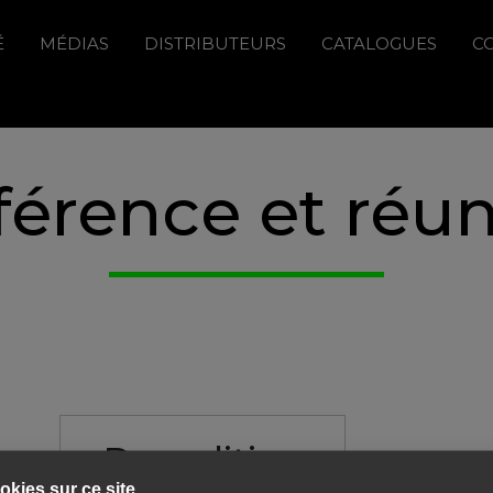
É
MÉDIAS
DISTRIBUTEURS
CATALOGUES
C
érence et réu
Demolition
kies sur ce site