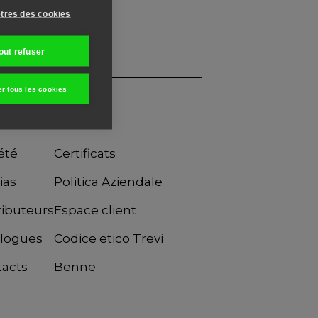
tres des cookies
out refuser
er tous les cookies
été
Certificats
ias
Politica Aziendale
ributeurs
Espace client
alogues
Codice etico Trevi
tacts
Benne