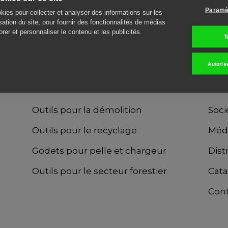
Awards
Paramè
kies pour collecter et analyser des informations sur les
isation du site, pour fournir des fonctionnalités de médias
En savoir plus
rer et personnaliser le contenu et les publicités.
T
Autoris
PRODUITS
TVB
Outils pour la démolition
Soci
Outils pour le recyclage
Méd
Godets pour pelle et chargeur
Dist
Outils pour le secteur forestier
Cat
Con