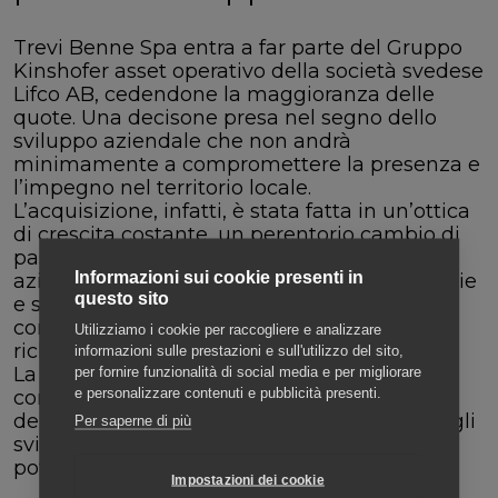
Trevi Benne Spa entra a far parte del Gruppo
Kinshofer asset operativo della società svedese
Lifco AB, cedendone la maggioranza delle
quote. Una decisone presa nel segno dello
sviluppo aziendale che non andrà
minimamente a compromettere la presenza e
l’impegno nel territorio locale.
L’acquisizione, infatti, è stata fatta in un’ottica
di crescita costante, un perentorio cambio di
passo che riguarda non solo le dimensioni
Informazioni sui cookie presenti in
aziendali ma anche l’utilizzo di nuove sinergie
questo sito
e strategie di gruppo dove efficienza e
competitività vadano di pari passo con le
Utilizziamo i cookie per raccogliere e analizzare
richieste di mercato.
informazioni sulle prestazioni e sull'utilizzo del sito,
La concentrazione di conoscenze e
per fornire funzionalità di social media e per migliorare
e personalizzare contenuti e pubblicità presenti.
competenze, in particolare nel settore delle
demolizioni, formerà un potente centro per gli
Per saperne di più
sviluppi futuri da cui i clienti Trevi Benne
potranno solo trarre benefici.
Impostazioni dei cookie