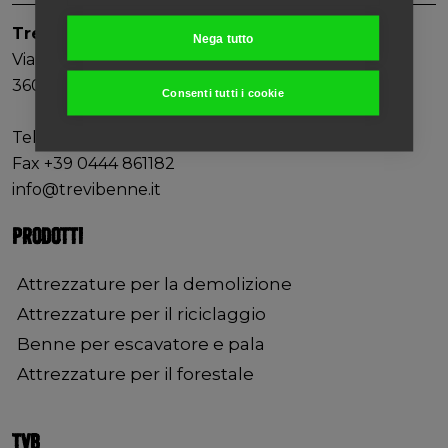
Trevi Benne S.p.A.
Nega tutto
Via Bergoncino, 18
36025, Noventa Vicentina (VI)
Consenti tutti i cookie
Tel +39 0444 760773
Fax +39 0444 861182
info@trevibenne.it
PRODOTTI
Attrezzature per la demolizione
Attrezzature per il riciclaggio
Benne per escavatore e pala
Attrezzature per il forestale
TVB